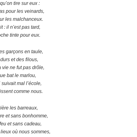
qu’on tire sur eux :
as pour les veinards,
ur les malchanceux.
t : il n’est pas tard,
oche tinte pour eux.
s garçons en taule,
durs et des filous,
 vie ne fut pas drôle,
que bat le marlou,
 suivait mal l’école,
aissent comme nous.
ière les barreaux,
bre et sans bonhomme,
feu et sans cadeau,
s lieux où nous sommes,