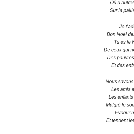
Où d’autres
Sur la pail
Je t’ad
Bon Noël de
Tu es le 
De ceux qui ri
Des pauvres 
Et des enf
Nous savons q
Les amis e
Les enfants 
Malgré le som
Évoquent
Et tendent le