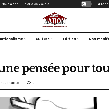
Nous aider !
Galerie de visuels
S'iden
Nationalisme
Culture
Édition
Nos manif
une pensée pour tou
2
 nationaliste