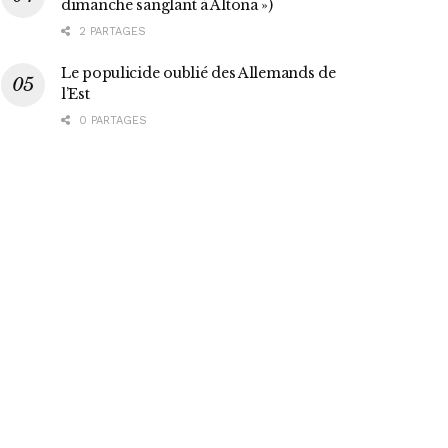
dimanche sanglant à Altona »)
2 PARTAGES
Le populicide oublié des Allemands de
l’Est
0 PARTAGES