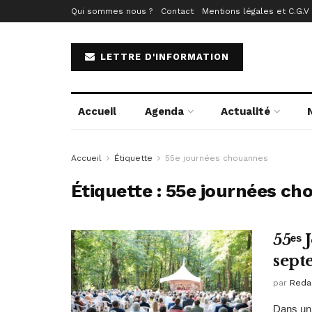
Qui sommes nous ?
Contact
Mentions légales et C.G.V
LETTRE D'INFORMATION
Accueil
Agenda
Actualité
Accueil
Étiquette
55e journées chouannes
Étiquette :
55e journées ch
55ᵉˢ
sept
par
Reda
Dans un 