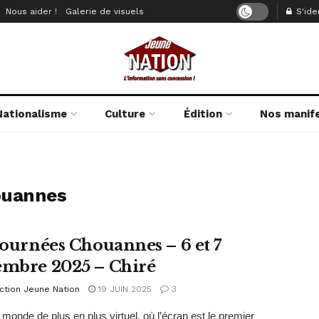
Nous aider !
Galerie de visuels
S'iden
Nationalisme
Culture
Édition
Nos manif
ouannes
 Journées Chouannes – 6 et 7
embre 2025 – Chiré
ction Jeune Nation
19 JUIN 2025
3
monde de plus en plus virtuel, où l’écran est le premier