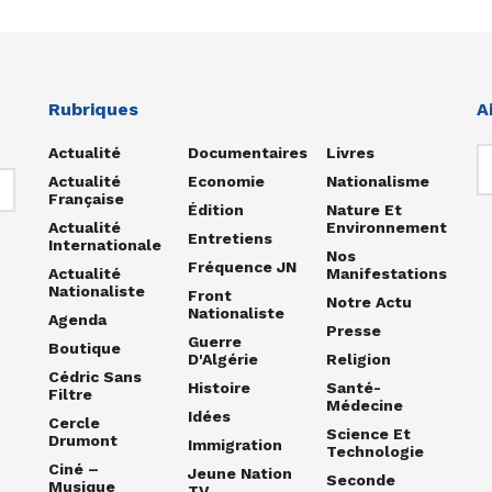
Rubriques
A
Actualité
Documentaires
Livres
Actualité
Economie
Nationalisme
Française
Édition
Nature Et
Actualité
Environnement
Entretiens
Internationale
Nos
Fréquence JN
Actualité
Manifestations
Nationaliste
Front
Notre Actu
Nationaliste
Agenda
Presse
Guerre
Boutique
D'Algérie
Religion
Cédric Sans
Histoire
Santé-
Filtre
Médecine
Idées
Cercle
Science Et
Drumont
Immigration
Technologie
Ciné –
Jeune Nation
Seconde
Musique
TV