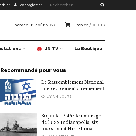
tifier
S'enregistrer
samedi 8 août 2026
Panier /
0,00
€
estations
JN TV
La Boutique
Recommandé pour vous
Le Rassemblement National
: de revirement à reniement
IL Y A 4 JOURS
30 juillet 1945 : le naufrage
de l’USS Indianapolis, six
jours avant Hiroshima