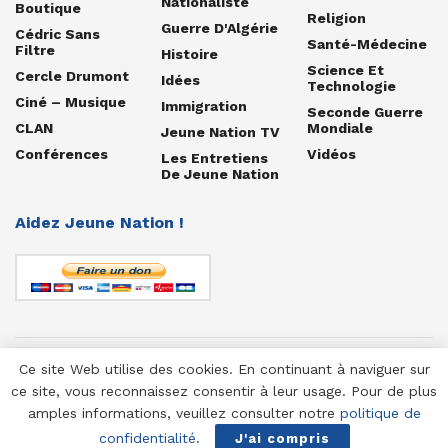
Nationaliste
Boutique
Religion
Guerre D'Algérie
Cédric Sans
Santé-Médecine
Filtre
Histoire
Science Et
Cercle Drumont
Idées
Technologie
Ciné – Musique
Immigration
Seconde Guerre
CLAN
Mondiale
Jeune Nation TV
Conférences
Vidéos
Les Entretiens
De Jeune Nation
Aidez Jeune Nation !
Ce site Web utilise des cookies. En continuant à naviguer sur
© 1958-2025 Jeune Nation
ce site, vous reconnaissez consentir à leur usage. Pour de plus
amples informations, veuillez consulter notre
politique de
confidentialité
.
J'ai compris