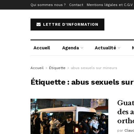
Qui sommes nous ?
Contact
Mentions légales et C.G.V
LETTRE D'INFORMATION
Accueil
Agenda
Actualité
Accueil
Étiquette
abus sexuels sur mineurs
Étiquette :
abus sexuels su
Guat
des a
orth
par
Clau