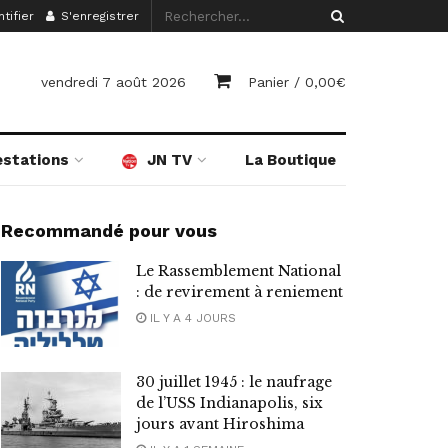
tifier
S'enregistrer
vendredi 7 août 2026
Panier /
0,00
€
estations
JN TV
La Boutique
Recommandé pour vous
Le Rassemblement National
: de revirement à reniement
IL Y A 4 JOURS
30 juillet 1945 : le naufrage
de l’USS Indianapolis, six
jours avant Hiroshima