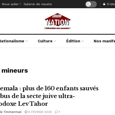
Nous aider !
Galerie de visuels
S'iden
Nationalisme
Culture
Édition
Nos manif
r mineurs
emala : plus de 160 enfants sauvés
bus de la secte juive ultra-
odoxe Lev Tahor
de Timmerman
4 FÉVRIER 2025
1