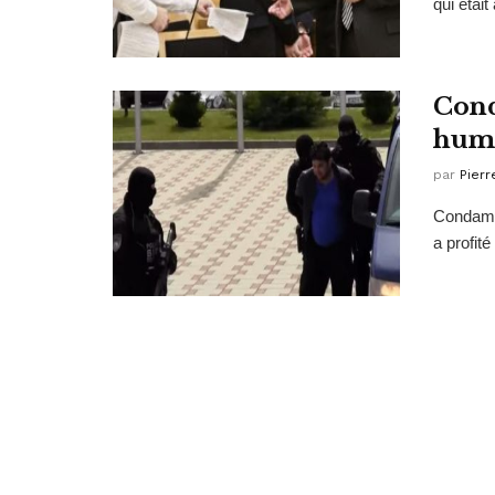
qui était
Cond
huma
par
Pierr
Condamné
a profité