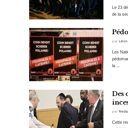
Le 23 dé
de la se
Pédo
par
Léon
Les Nati
pédomani
la ...
Des 
ince
par
Reda
Cette re