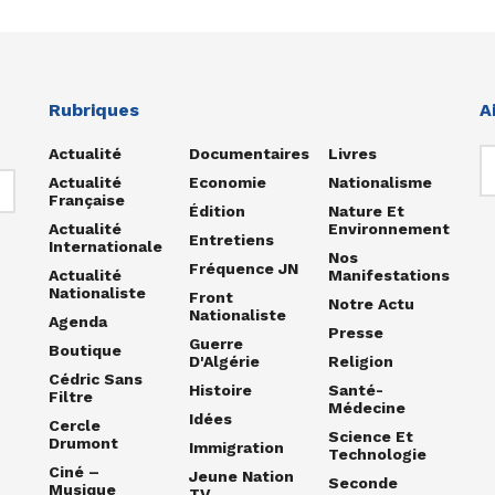
Rubriques
A
Actualité
Documentaires
Livres
Actualité
Economie
Nationalisme
Française
Édition
Nature Et
Actualité
Environnement
Entretiens
Internationale
Nos
Fréquence JN
Actualité
Manifestations
Nationaliste
Front
Notre Actu
Nationaliste
Agenda
Presse
Guerre
Boutique
D'Algérie
Religion
Cédric Sans
Histoire
Santé-
Filtre
Médecine
Idées
Cercle
Science Et
Drumont
Immigration
Technologie
Ciné –
Jeune Nation
Seconde
Musique
TV