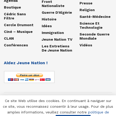
Agenda
Front
Presse
Nationaliste
Boutique
Religion
Guerre D'Algérie
Cédric Sans
Santé-Médecine
Filtre
Histoire
Science Et
Cercle Drumont
Idées
Technologie
Ciné – Musique
Immigration
Seconde Guerre
CLAN
Mondiale
Jeune Nation TV
Conférences
Vidéos
Les Entretiens
De Jeune Nation
Aidez Jeune Nation !
Ce site Web utilise des cookies. En continuant à naviguer sur
© 1958-2025 Jeune Nation
ce site, vous reconnaissez consentir à leur usage. Pour de plus
amples informations, veuillez consulter notre
politique de