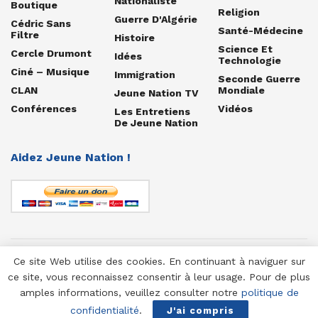
Nationaliste
Boutique
Religion
Guerre D'Algérie
Cédric Sans
Santé-Médecine
Filtre
Histoire
Science Et
Cercle Drumont
Idées
Technologie
Ciné – Musique
Immigration
Seconde Guerre
CLAN
Mondiale
Jeune Nation TV
Conférences
Vidéos
Les Entretiens
De Jeune Nation
Aidez Jeune Nation !
Ce site Web utilise des cookies. En continuant à naviguer sur
© 1958-2025 Jeune Nation
ce site, vous reconnaissez consentir à leur usage. Pour de plus
amples informations, veuillez consulter notre
politique de
confidentialité
.
J'ai compris