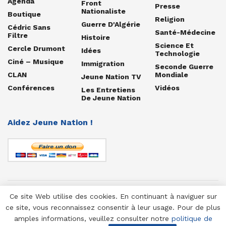
Agenda
Front
Presse
Nationaliste
Boutique
Religion
Guerre D'Algérie
Cédric Sans
Santé-Médecine
Filtre
Histoire
Science Et
Cercle Drumont
Idées
Technologie
Ciné – Musique
Immigration
Seconde Guerre
CLAN
Mondiale
Jeune Nation TV
Conférences
Vidéos
Les Entretiens
De Jeune Nation
Aidez Jeune Nation !
Ce site Web utilise des cookies. En continuant à naviguer sur
© 1958-2025 Jeune Nation
ce site, vous reconnaissez consentir à leur usage. Pour de plus
amples informations, veuillez consulter notre
politique de