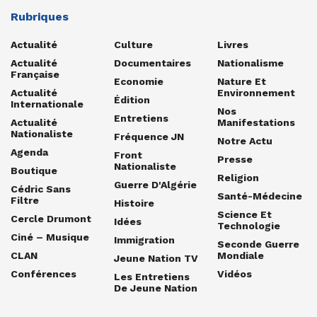
Rubriques
Actualité
Culture
Livres
Actualité
Documentaires
Nationalisme
Française
Economie
Nature Et
Actualité
Environnement
Édition
Internationale
Nos
Entretiens
Actualité
Manifestations
Nationaliste
Fréquence JN
Notre Actu
Agenda
Front
Presse
Nationaliste
Boutique
Religion
Guerre D'Algérie
Cédric Sans
Santé-Médecine
Filtre
Histoire
Science Et
Cercle Drumont
Idées
Technologie
Ciné – Musique
Immigration
Seconde Guerre
CLAN
Mondiale
Jeune Nation TV
Conférences
Vidéos
Les Entretiens
De Jeune Nation