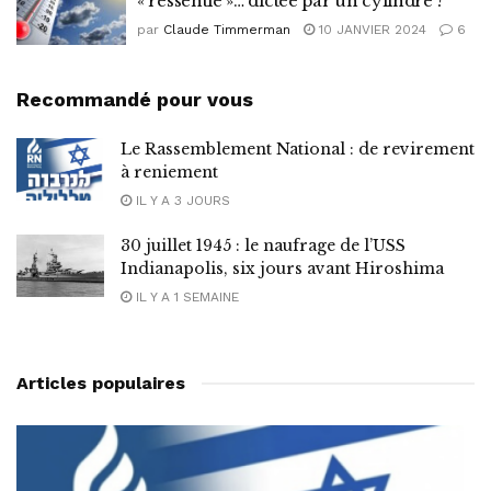
« ressentie »… dictée par un cylindre ?
par
Claude Timmerman
10 JANVIER 2024
6
Recommandé pour vous
Le Rassemblement National : de revirement
à reniement
IL Y A 3 JOURS
30 juillet 1945 : le naufrage de l’USS
Indianapolis, six jours avant Hiroshima
IL Y A 1 SEMAINE
Articles populaires