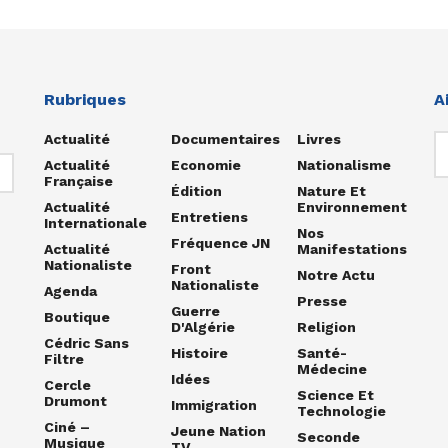
Rubriques
A
Actualité
Documentaires
Livres
Actualité
Economie
Nationalisme
Française
Édition
Nature Et
Actualité
Environnement
Entretiens
Internationale
Nos
Fréquence JN
Actualité
Manifestations
Nationaliste
Front
Notre Actu
Nationaliste
Agenda
Presse
Guerre
Boutique
D'Algérie
Religion
Cédric Sans
Histoire
Santé-
Filtre
Médecine
Idées
Cercle
Science Et
Drumont
Immigration
Technologie
Ciné –
Jeune Nation
Seconde
Musique
TV