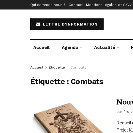
Qui sommes nous ?
Contact
Mentions légales et C.G.V
LETTRE D'INFORMATION
Accueil
Agenda
Actualité
Accueil
Étiquette
Combats
Étiquette :
Combats
Nouv
par
Proje
Recueil 
Projet K.