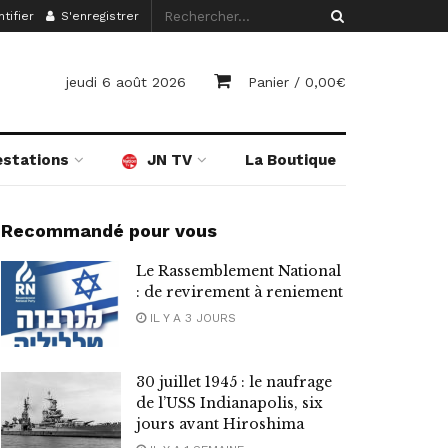
tifier
S'enregistrer
jeudi 6 août 2026
Panier /
0,00
€
estations
JN TV
La Boutique
Recommandé pour vous
Le Rassemblement National
: de revirement à reniement
IL Y A 3 JOURS
30 juillet 1945 : le naufrage
de l’USS Indianapolis, six
jours avant Hiroshima