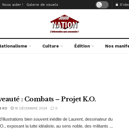
Nous aider !
Galerie de visuels
S'iden
Nationalisme
Culture
Édition
Nos manif
eauté : Combats – Projet K.O.
t KO
18 DÉCEMBRE 2024
0
d’illustrations bien souvent inédite de Laurent, dessinateur du
O., exposant la lutte idéaliste, au sens noble, des militants ...