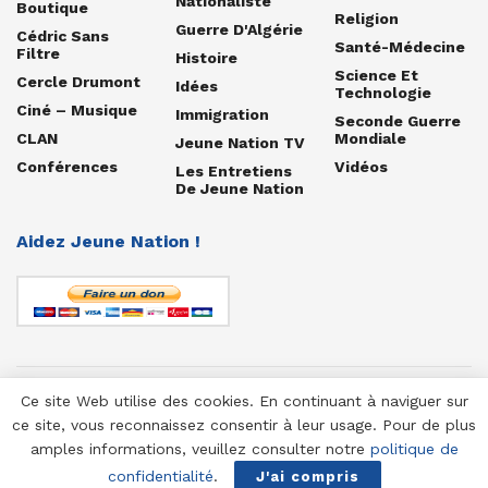
Nationaliste
Boutique
Religion
Guerre D'Algérie
Cédric Sans
Santé-Médecine
Filtre
Histoire
Science Et
Cercle Drumont
Idées
Technologie
Ciné – Musique
Immigration
Seconde Guerre
CLAN
Mondiale
Jeune Nation TV
Conférences
Vidéos
Les Entretiens
De Jeune Nation
Aidez Jeune Nation !
Ce site Web utilise des cookies. En continuant à naviguer sur
© 1958-2025 Jeune Nation
ce site, vous reconnaissez consentir à leur usage. Pour de plus
amples informations, veuillez consulter notre
politique de
confidentialité
.
J'ai compris