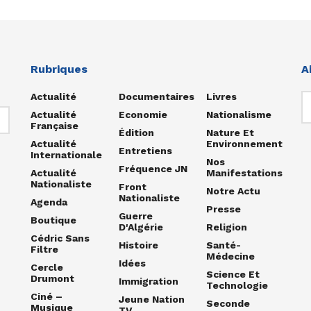
Rubriques
A
Actualité
Documentaires
Livres
Actualité
Economie
Nationalisme
Française
Édition
Nature Et
Actualité
Environnement
Entretiens
Internationale
Nos
Fréquence JN
Actualité
Manifestations
Nationaliste
Front
Notre Actu
Nationaliste
Agenda
Presse
Guerre
Boutique
D'Algérie
Religion
Cédric Sans
Histoire
Santé-
Filtre
Médecine
Idées
Cercle
Science Et
Drumont
Immigration
Technologie
Ciné –
Jeune Nation
Seconde
Musique
TV