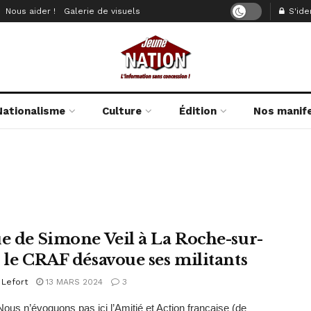
Nous aider !
Galerie de visuels
S'iden
Nationalisme
Culture
Édition
Nos manif
ue de Simone Veil à La Roche-sur-
: le CRAF désavoue ses militants
 Lefort
13 MARS 2024
3
Nous n’évoquons pas ici l’Amitié et Action française (de