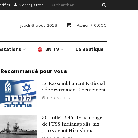
tifier
S'enregistrer
jeudi 6 août 2026
Panier /
0,00
€
estations
JN TV
La Boutique
Recommandé pour vous
Le Rassemblement National
: de revirement à reniement
IL Y A 2 JOURS
30 juillet 1945 : le naufrage
de l’USS Indianapolis, six
jours avant Hiroshima