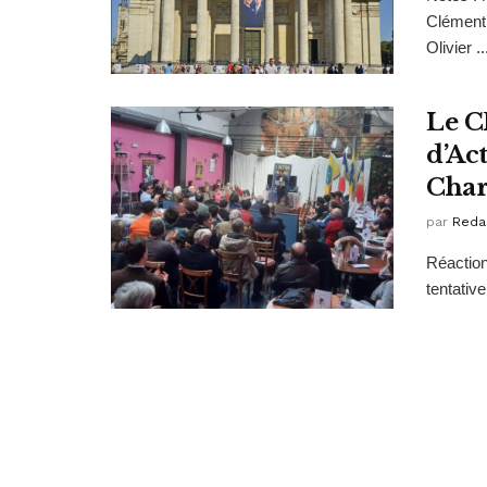
Clément 
Olivier ..
Le C
d’Ac
Char
par
Reda
Réaction
tentative