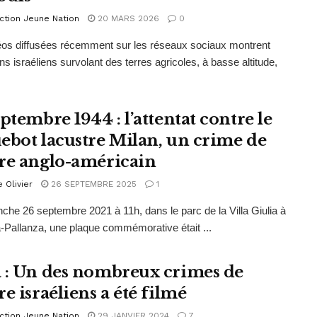
ction Jeune Nation
20 MARS 2026
0
os diffusées récemment sur les réseaux sociaux montrent
ns israéliens survolant des terres agricoles, à basse altitude,
ptembre 1944 : l’attentat contre le
ebot lacustre Milan, un crime de
re anglo-américain
e Olivier
26 SEPTEMBRE 2025
1
che 26 septembre 2021 à 11h, dans le parc de la Villa Giulia à
-Pallanza, une plaque commémorative était ...
 : Un des nombreux crimes de
e israéliens a été filmé
ction Jeune Nation
29 JANVIER 2024
7