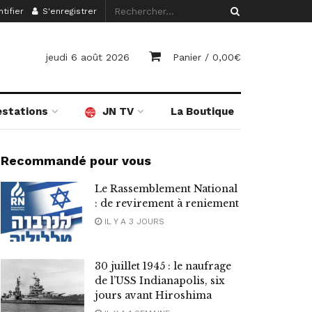
tifier
S'enregistrer
jeudi 6 août 2026
Panier /
0,00
€
estations
JN TV
La Boutique
Recommandé pour vous
Le Rassemblement National
: de revirement à reniement
IL Y A 3 JOURS
30 juillet 1945 : le naufrage
de l’USS Indianapolis, six
jours avant Hiroshima