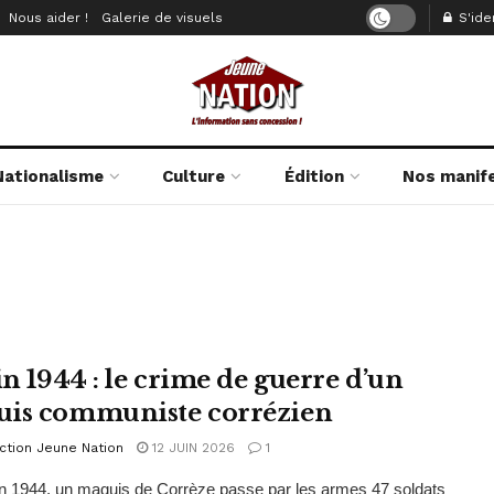
Nous aider !
Galerie de visuels
S'iden
Nationalisme
Culture
Édition
Nos manif
in 1944 : le crime de guerre d’un
is communiste corrézien
ction Jeune Nation
12 JUIN 2026
1
in 1944, un maquis de Corrèze passe par les armes 47 soldats