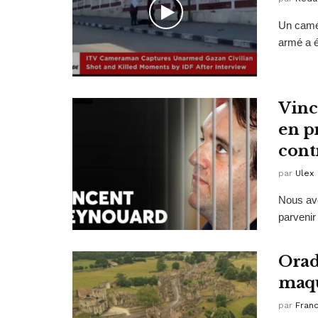
Un camé
armé a ét
Vinc
en p
cont
par
Ulex
Nous avo
parvenir 
Orad
maqu
par
Fran