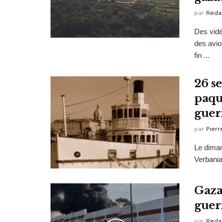
par
Reda
Des vidé
des avio
fin ...
26 se
paqu
guer
par
Pierr
Le diman
Verbania
Gaza
guerr
par
Reda