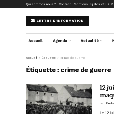
Qui sommes nous ?
Contact
Mentions légales et C.G.V
LETTRE D'INFORMATION
Accueil
Agenda
Actualité
Accueil
Étiquette
crime de guerre
Étiquette :
crime de guerre
12 ju
maqu
par
Reda
Le 12 ju