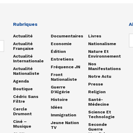
Rubriques
A
Actualité
Documentaires
Livres
Actualité
Economie
Nationalisme
Française
Édition
Nature Et
Actualité
Environnement
Entretiens
Internationale
Nos
Fréquence JN
Actualité
Manifestations
Nationaliste
Front
Notre Actu
Nationaliste
Agenda
Presse
Guerre
Boutique
D'Algérie
Religion
Cédric Sans
Histoire
Santé-
Filtre
Médecine
Idées
Cercle
Science Et
Drumont
Immigration
Technologie
Ciné –
Jeune Nation
Seconde
Musique
TV
Guerre