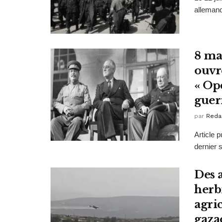
allemand
8 ma
ouvre
« Op
guerr
par
Reda
Article 
dernier s
Des 
herb
agric
gaza