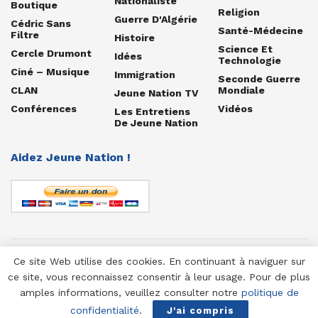
Nationaliste
Boutique
Religion
Guerre D'Algérie
Cédric Sans
Santé-Médecine
Filtre
Histoire
Science Et
Cercle Drumont
Idées
Technologie
Ciné – Musique
Immigration
Seconde Guerre
CLAN
Mondiale
Jeune Nation TV
Conférences
Vidéos
Les Entretiens
De Jeune Nation
Aidez Jeune Nation !
Ce site Web utilise des cookies. En continuant à naviguer sur
© 1958-2025 Jeune Nation
ce site, vous reconnaissez consentir à leur usage. Pour de plus
amples informations, veuillez consulter notre
politique de
confidentialité
.
J'ai compris