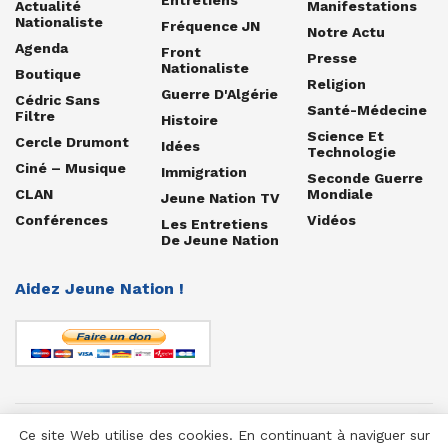
Actualité
Manifestations
Nationaliste
Fréquence JN
Notre Actu
Agenda
Front
Presse
Nationaliste
Boutique
Religion
Guerre D'Algérie
Cédric Sans
Santé-Médecine
Filtre
Histoire
Science Et
Cercle Drumont
Idées
Technologie
Ciné – Musique
Immigration
Seconde Guerre
CLAN
Mondiale
Jeune Nation TV
Conférences
Vidéos
Les Entretiens
De Jeune Nation
Aidez Jeune Nation !
Ce site Web utilise des cookies. En continuant à naviguer sur