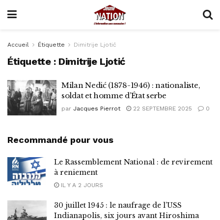
Accueil
Étiquette
Dimitrije Ljotić
Étiquette :
Dimitrije Ljotić
Milan Nedić (1878-1946) : nationaliste,
soldat et homme d’État serbe
par
Jacques Pierrot
22 SEPTEMBRE 2025
0
Recommandé pour vous
Le Rassemblement National : de revirement
à reniement
IL Y A 2 JOURS
30 juillet 1945 : le naufrage de l’USS
Indianapolis, six jours avant Hiroshima