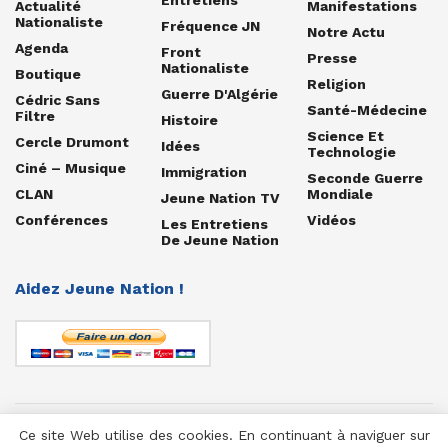
Actualité
Manifestations
Nationaliste
Fréquence JN
Notre Actu
Agenda
Front
Presse
Nationaliste
Boutique
Religion
Guerre D'Algérie
Cédric Sans
Santé-Médecine
Filtre
Histoire
Science Et
Cercle Drumont
Idées
Technologie
Ciné – Musique
Immigration
Seconde Guerre
CLAN
Mondiale
Jeune Nation TV
Conférences
Vidéos
Les Entretiens
De Jeune Nation
Aidez Jeune Nation !
Ce site Web utilise des cookies. En continuant à naviguer sur