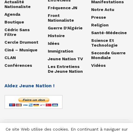
Actualité
Manifestations
Nationaliste
Fréquence JN
Notre Actu
Agenda
Front
Presse
Nationaliste
Boutique
Religion
Guerre D'Algérie
Cédric Sans
Santé-Médecine
Filtre
Histoire
Science Et
Cercle Drumont
Idées
Technologie
Ciné – Musique
Immigration
Seconde Guerre
CLAN
Mondiale
Jeune Nation TV
Conférences
Vidéos
Les Entretiens
De Jeune Nation
Aidez Jeune Nation !
Ce site Web utilise des cookies. En continuant à naviguer sur