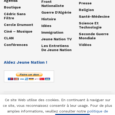
Agenda
Front
Presse
Nationaliste
Boutique
Religion
Guerre D'Algérie
Cédric Sans
Santé-Médecine
Filtre
Histoire
Science Et
Cercle Drumont
Idées
Technologie
Ciné – Musique
Immigration
Seconde Guerre
CLAN
Mondiale
Jeune Nation TV
Conférences
Vidéos
Les Entretiens
De Jeune Nation
Aidez Jeune Nation !
Ce site Web utilise des cookies. En continuant à naviguer sur
© 1958-2025 Jeune Nation
ce site, vous reconnaissez consentir à leur usage. Pour de plus
amples informations, veuillez consulter notre
politique de