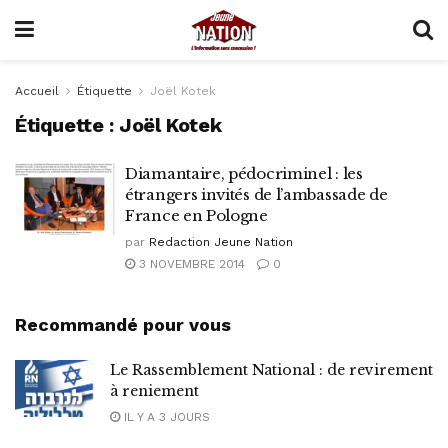
Accueil
Étiquette
Joël Kotek
Étiquette :
Joël Kotek
Diamantaire, pédocriminel : les
étrangers invités de l’ambassade de
France en Pologne
par
Redaction Jeune Nation
3 NOVEMBRE 2014
0
Recommandé pour vous
Le Rassemblement National : de revirement
à reniement
IL Y A 3 JOURS