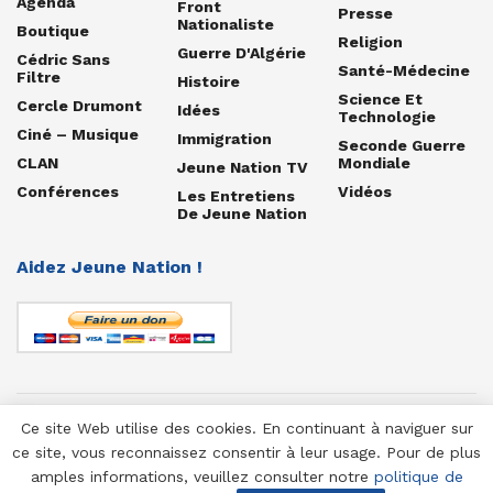
Agenda
Front
Presse
Nationaliste
Boutique
Religion
Guerre D'Algérie
Cédric Sans
Santé-Médecine
Filtre
Histoire
Science Et
Cercle Drumont
Idées
Technologie
Ciné – Musique
Immigration
Seconde Guerre
CLAN
Mondiale
Jeune Nation TV
Conférences
Vidéos
Les Entretiens
De Jeune Nation
Aidez Jeune Nation !
Ce site Web utilise des cookies. En continuant à naviguer sur
© 1958-2025 Jeune Nation
ce site, vous reconnaissez consentir à leur usage. Pour de plus
amples informations, veuillez consulter notre
politique de