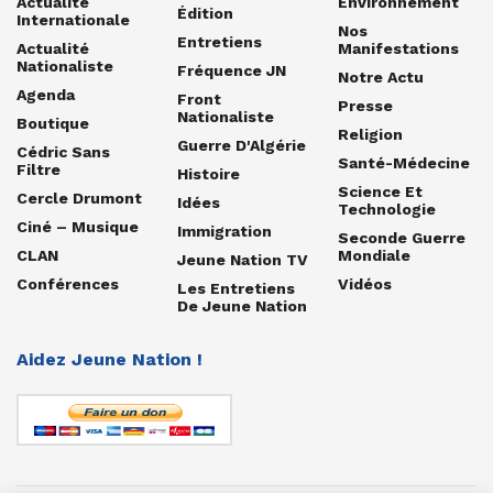
Actualité
Environnement
Édition
Internationale
Nos
Entretiens
Actualité
Manifestations
Nationaliste
Fréquence JN
Notre Actu
Agenda
Front
Presse
Nationaliste
Boutique
Religion
Guerre D'Algérie
Cédric Sans
Santé-Médecine
Filtre
Histoire
Science Et
Cercle Drumont
Idées
Technologie
Ciné – Musique
Immigration
Seconde Guerre
CLAN
Mondiale
Jeune Nation TV
Conférences
Vidéos
Les Entretiens
De Jeune Nation
Aidez Jeune Nation !