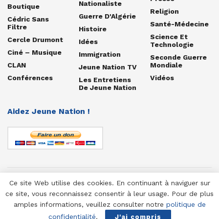
Nationaliste
Boutique
Religion
Guerre D'Algérie
Cédric Sans
Santé-Médecine
Filtre
Histoire
Science Et
Cercle Drumont
Idées
Technologie
Ciné – Musique
Immigration
Seconde Guerre
CLAN
Mondiale
Jeune Nation TV
Conférences
Vidéos
Les Entretiens
De Jeune Nation
Aidez Jeune Nation !
Ce site Web utilise des cookies. En continuant à naviguer sur
© 1958-2025 Jeune Nation
ce site, vous reconnaissez consentir à leur usage. Pour de plus
amples informations, veuillez consulter notre
politique de
confidentialité
.
J'ai compris