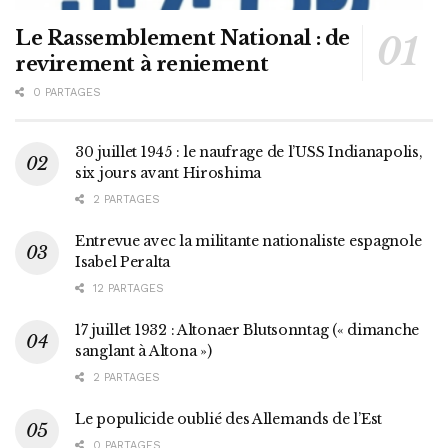
Le Rassemblement National : de
revirement à reniement
0 PARTAGES
30 juillet 1945 : le naufrage de l’USS Indianapolis,
six jours avant Hiroshima
2 PARTAGES
Entrevue avec la militante nationaliste espagnole
Isabel Peralta
12 PARTAGES
17 juillet 1932 : Altonaer Blutsonntag (« dimanche
sanglant à Altona »)
2 PARTAGES
Le populicide oublié des Allemands de l’Est
0 PARTAGES