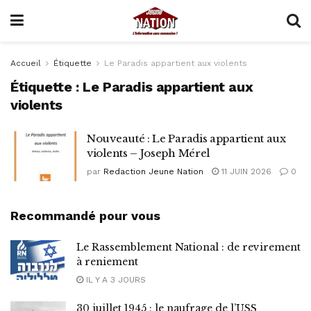
Accueil
Étiquette
Le Paradis appartient aux violents
Étiquette :
Le Paradis appartient aux
violents
Nouveauté : Le Paradis appartient aux
violents – Joseph Mérel
par
Redaction Jeune Nation
11 JUIN 2026
0
Recommandé pour vous
Le Rassemblement National : de revirement
à reniement
IL Y A 3 JOURS
30 juillet 1945 : le naufrage de l’USS