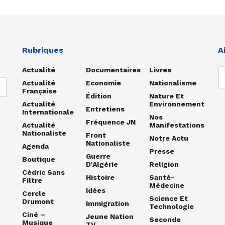
Rubriques
A
Actualité
Documentaires
Livres
Actualité
Economie
Nationalisme
Française
Édition
Nature Et
Actualité
Environnement
Entretiens
Internationale
Nos
Fréquence JN
Actualité
Manifestations
Nationaliste
Front
Notre Actu
Nationaliste
Agenda
Presse
Guerre
Boutique
D'Algérie
Religion
Cédric Sans
Histoire
Santé-
Filtre
Médecine
Idées
Cercle
Science Et
Drumont
Immigration
Technologie
Ciné –
Jeune Nation
Seconde
Musique
TV