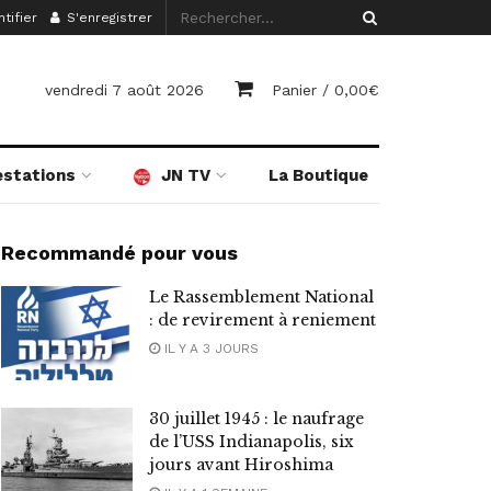
tifier
S'enregistrer
vendredi 7 août 2026
Panier /
0,00
€
estations
JN TV
La Boutique
Recommandé pour vous
Le Rassemblement National
: de revirement à reniement
IL Y A 3 JOURS
30 juillet 1945 : le naufrage
de l’USS Indianapolis, six
jours avant Hiroshima