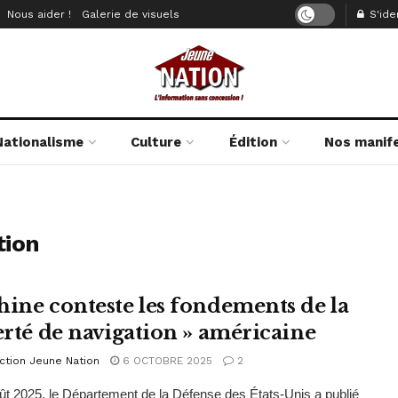
Nous aider !
Galerie de visuels
S'iden
Nationalisme
Culture
Édition
Nos manif
tion
hine conteste les fondements de la
berté de navigation » américaine
ction Jeune Nation
6 OCTOBRE 2025
2
ût 2025, le Département de la Défense des États-Unis a publié