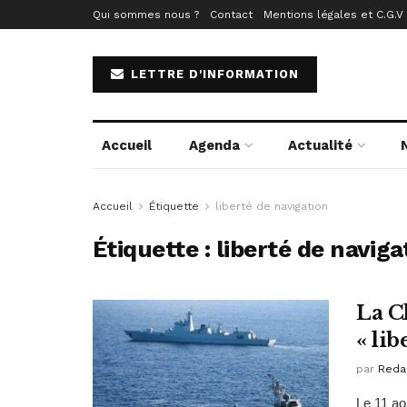
Qui sommes nous ?
Contact
Mentions légales et C.G.V
LETTRE D'INFORMATION
Accueil
Agenda
Actualité
Accueil
Étiquette
liberté de navigation
Étiquette :
liberté de naviga
La C
« li
par
Reda
Le 11 ao