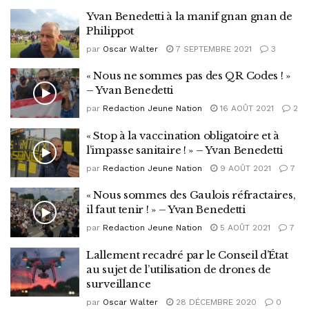
Yvan Benedetti à la manif gnan gnan de
Philippot
par
Oscar Walter
7 SEPTEMBRE 2021
3
« Nous ne sommes pas des QR Codes ! »
– Yvan Benedetti
par
Redaction Jeune Nation
16 AOÛT 2021
2
« Stop à la vaccination obligatoire et à
l’impasse sanitaire ! » – Yvan Benedetti
par
Redaction Jeune Nation
9 AOÛT 2021
7
« Nous sommes des Gaulois réfractaires,
il faut tenir ! » – Yvan Benedetti
par
Redaction Jeune Nation
5 AOÛT 2021
7
Lallement recadré par le Conseil d’État
au sujet de l’utilisation de drones de
surveillance
par
Oscar Walter
28 DÉCEMBRE 2020
0