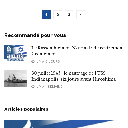
1
2
3
Recommandé pour vous
Le Rassemblement National : de revirement
à reniement
IL Y A 5 JOURS
30 juillet 1945 : le naufrage de l’USS
Indianapolis, six jours avant Hiroshima
IL Y A 1 SEMAINE
Articles populaires