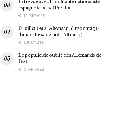
Entrevue avec la militante nationaliste
espagnole Isabel Peralta
12 PARTAGES
17 juillet 1932 : Altonaer Blutsonntag («
dimanche sanglant à Altona »)
2 PARTAGES
Le populicide oublié des Allemands de
l’Est
0 PARTAGES