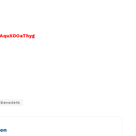
CAquXDOaThyg
 Benedetti
ion