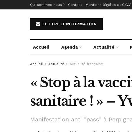
Qui sommes nous ?
Contact
Mentions légales et C.G.V
LETTRE D'INFORMATION
Accueil
Agenda
Actualité
Accueil
Actualité
Actualité française
« Stop à la vacc
sanitaire ! » – 
Manifestation anti "pass" à Perpign