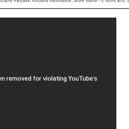
tualité française
,
Actualité nationaliste
,
Jeune Nation TV
,
Notre actu
,
V