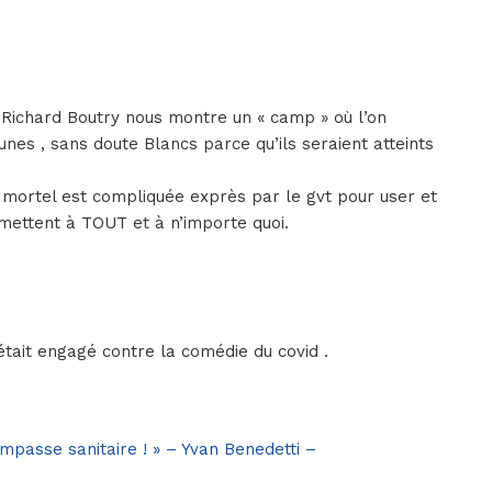
, Richard Boutry nous montre un « camp » où l’on
es , sans doute Blancs parce qu’ils seraient atteints
 mortel est compliquée exprès par le gvt pour user et
oumettent à TOUT et à n’importe quoi.
était engagé contre la comédie du covid .
’impasse sanitaire ! » – Yvan Benedetti –