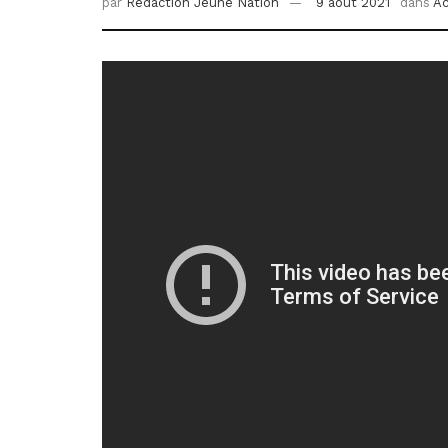
par
Redaction Jeune Nation
9 août 2021
dans
Ac