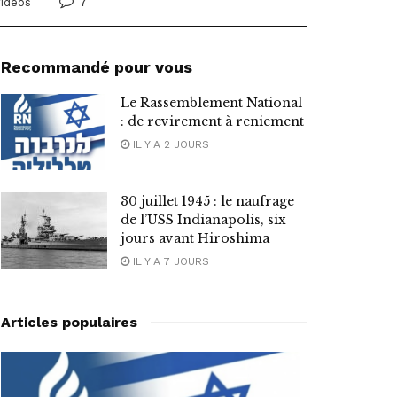
7
idéos
Recommandé pour vous
Le Rassemblement National
: de revirement à reniement
IL Y A 2 JOURS
30 juillet 1945 : le naufrage
de l’USS Indianapolis, six
jours avant Hiroshima
IL Y A 7 JOURS
Articles populaires