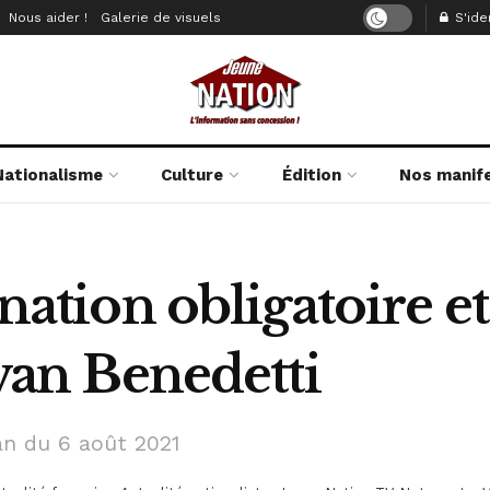
Nous aider !
Galerie de visuels
S'iden
Nationalisme
Culture
Édition
Nos manif
ination obligatoire et
Yvan Benedetti
an du 6 août 2021