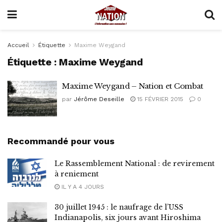
Accueil
Étiquette
Maxime Weygand
Étiquette :
Maxime Weygand
Maxime Weygand – Nation et Combat
par
Jérôme Deseille
15 FÉVRIER 2015
0
Recommandé pour vous
Le Rassemblement National : de revirement
à reniement
IL Y A 4 JOURS
30 juillet 1945 : le naufrage de l’USS
Indianapolis, six jours avant Hiroshima