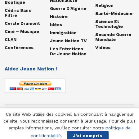
Nationaliste
Boutique
Religion
Guerre D'Algérie
Cédric Sans
Santé-Médecine
Filtre
Histoire
Science Et
Cercle Drumont
Idées
Technologie
Ciné – Musique
Immigration
Seconde Guerre
CLAN
Mondiale
Jeune Nation TV
Conférences
Vidéos
Les Entretiens
De Jeune Nation
Aidez Jeune Nation !
Ce site Web utilise des cookies. En continuant à naviguer sur
© 1958-2025 Jeune Nation
ce site, vous reconnaissez consentir à leur usage. Pour de plus
amples informations, veuillez consulter notre
politique de
confidentialité
.
J'ai compris