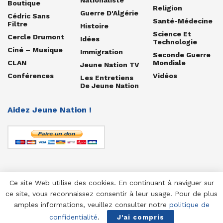
Boutique
Religion
Guerre D'Algérie
Cédric Sans
Santé-Médecine
Filtre
Histoire
Science Et
Cercle Drumont
Idées
Technologie
Ciné – Musique
Immigration
Seconde Guerre
CLAN
Mondiale
Jeune Nation TV
Conférences
Vidéos
Les Entretiens
De Jeune Nation
Aidez Jeune Nation !
Ce site Web utilise des cookies. En continuant à naviguer sur
© 1958-2025 Jeune Nation
ce site, vous reconnaissez consentir à leur usage. Pour de plus
amples informations, veuillez consulter notre
politique de
confidentialité
.
J'ai compris