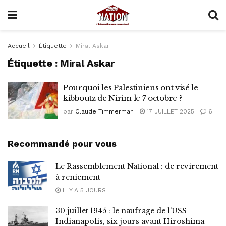
Accueil
Étiquette
Miral Askar
Étiquette :
Miral Askar
Pourquoi les Palestiniens ont visé le
kibboutz de Nirim le 7 octobre ?
par
Claude Timmerman
17 JUILLET 2025
6
Recommandé pour vous
Le Rassemblement National : de revirement
à reniement
IL Y A 5 JOURS
30 juillet 1945 : le naufrage de l’USS
Indianapolis, six jours avant Hiroshima