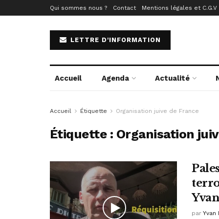
Qui sommes nous ?
Contact
Mentions légales et C.G.V
LETTRE D'INFORMATION
Accueil
Agenda
Actualité
Accueil
Étiquette
Organisation juive de France
Étiquette :
Organisation jui
Pale
terr
Yvan
par
Yvan 