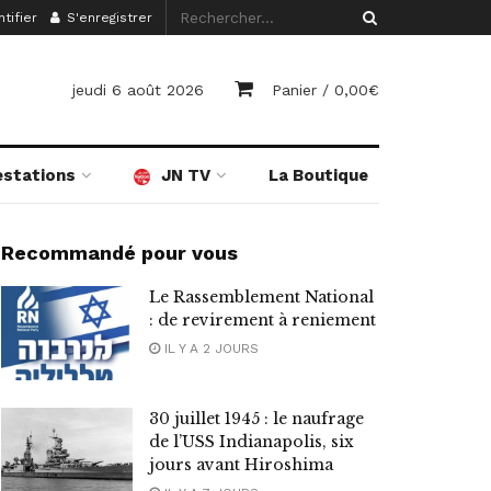
tifier
S'enregistrer
jeudi 6 août 2026
Panier /
0,00
€
estations
JN TV
La Boutique
Recommandé pour vous
Le Rassemblement National
: de revirement à reniement
IL Y A 2 JOURS
30 juillet 1945 : le naufrage
de l’USS Indianapolis, six
jours avant Hiroshima