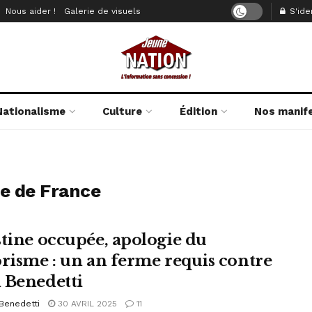
Nous aider !
Galerie de visuels
S'iden
Nationalisme
Culture
Édition
Nos manif
ve de France
stine occupée, apologie du
orisme : un an ferme requis contre
 Benedetti
Benedetti
30 AVRIL 2025
11