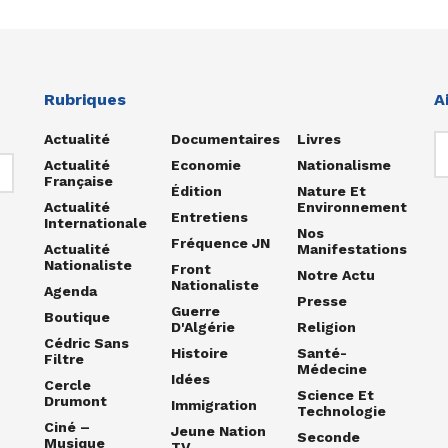
Rubriques
A
Actualité
Documentaires
Livres
Actualité
Economie
Nationalisme
Française
Édition
Nature Et
Actualité
Environnement
Entretiens
Internationale
Nos
Fréquence JN
Actualité
Manifestations
Nationaliste
Front
Notre Actu
Nationaliste
Agenda
Presse
Guerre
Boutique
D'Algérie
Religion
Cédric Sans
Histoire
Santé-
Filtre
Médecine
Idées
Cercle
Science Et
Drumont
Immigration
Technologie
Ciné –
Jeune Nation
Seconde
Musique
TV