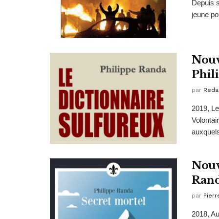
Depuis s
jeune po
Nouv
Phil
par
Reda
2019, Le
Volontai
auxquels
Nouv
Ran
par
Pierr
2018, Au