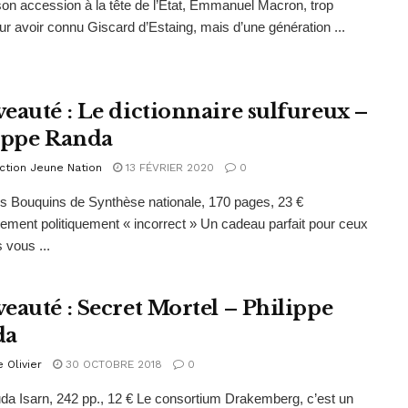
on accession à la tête de l’État, Emmanuel Macron, trop
ur avoir connu Giscard d’Estaing, mais d’une génération ...
eauté : Le dictionnaire sulfureux –
ippe Randa
ction Jeune Nation
13 FÉVRIER 2020
0
s Bouquins de Synthèse nationale, 170 pages, 23 €
rement politiquement « incorrect » Un cadeau parfait pour ceux
 vous ...
eauté : Secret Mortel – Philippe
da
e Olivier
30 OCTOBRE 2018
0
da Isarn, 242 pp., 12 € Le consortium Drakemberg, c’est un