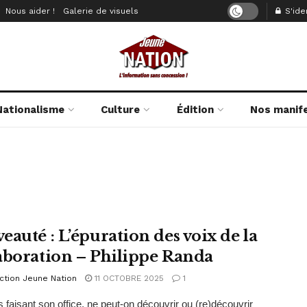
Nous aider !
Galerie de visuels
S'iden
Nationalisme
Culture
Édition
Nos manif
eauté : L’épuration des voix de la
aboration – Philippe Randa
ction Jeune Nation
11 OCTOBRE 2025
1
 faisant son office, ne peut-on découvrir ou (re)découvrir