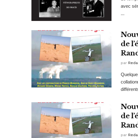
avec sér
...
Nouv
de l
Ran
par
Reda
Quelques
collatio
différents
Nouv
de l
Ran
par
Reda