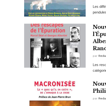
Les diff
pendules
Nouv
l’Ép
Albe
Ran
par
Reda
Les resc
catégorie
Nouv
Phil
par
Reda