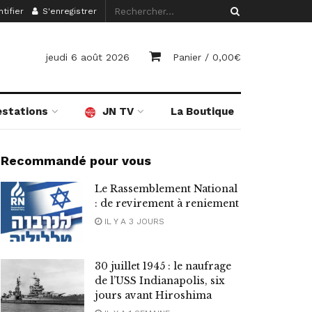
tifier
S'enregistrer
jeudi 6 août 2026
Panier /
0,00
€
estations
JN TV
La Boutique
Recommandé pour vous
Le Rassemblement National
: de revirement à reniement
IL Y A 3 JOURS
30 juillet 1945 : le naufrage
de l’USS Indianapolis, six
jours avant Hiroshima