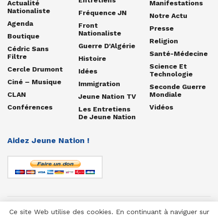
Actualité
Manifestations
Nationaliste
Fréquence JN
Notre Actu
Agenda
Front
Presse
Nationaliste
Boutique
Religion
Guerre D'Algérie
Cédric Sans
Santé-Médecine
Filtre
Histoire
Science Et
Cercle Drumont
Idées
Technologie
Ciné – Musique
Immigration
Seconde Guerre
CLAN
Mondiale
Jeune Nation TV
Conférences
Vidéos
Les Entretiens
De Jeune Nation
Aidez Jeune Nation !
Ce site Web utilise des cookies. En continuant à naviguer sur