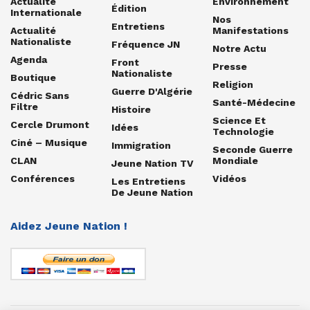
Actualité
Environnement
Édition
Internationale
Nos
Entretiens
Actualité
Manifestations
Nationaliste
Fréquence JN
Notre Actu
Agenda
Front
Presse
Nationaliste
Boutique
Religion
Guerre D'Algérie
Cédric Sans
Santé-Médecine
Filtre
Histoire
Science Et
Cercle Drumont
Idées
Technologie
Ciné – Musique
Immigration
Seconde Guerre
CLAN
Mondiale
Jeune Nation TV
Conférences
Vidéos
Les Entretiens
De Jeune Nation
Aidez Jeune Nation !