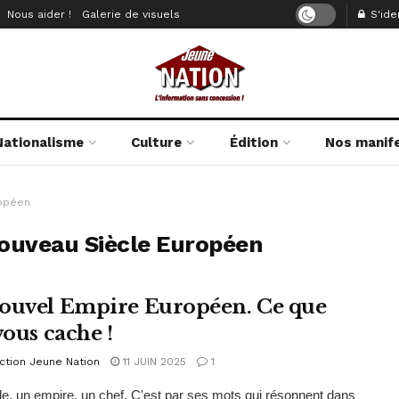
Nous aider !
Galerie de visuels
S'iden
Nationalisme
Culture
Édition
Nos manif
ropéen
Nouveau Siècle Européen
ouvel Empire Européen. Ce que
vous cache !
ction Jeune Nation
11 JUIN 2025
1
e, un empire, un chef. C'est par ses mots qui résonnent dans