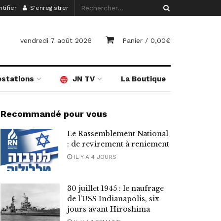
tifier
S'enregistrer
vendredi 7 août 2026
Panier /
0,00
€
estations
JN TV
La Boutique
Recommandé pour vous
Le Rassemblement National
: de revirement à reniement
IL Y A 4 JOURS
30 juillet 1945 : le naufrage
de l’USS Indianapolis, six
jours avant Hiroshima