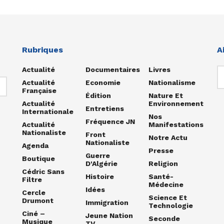
Rubriques
A
Actualité
Documentaires
Livres
Actualité
Economie
Nationalisme
Française
Édition
Nature Et
Actualité
Environnement
Entretiens
Internationale
Nos
Fréquence JN
Actualité
Manifestations
Nationaliste
Front
Notre Actu
Nationaliste
Agenda
Presse
Guerre
Boutique
D'Algérie
Religion
Cédric Sans
Histoire
Santé-
Filtre
Médecine
Idées
Cercle
Science Et
Drumont
Immigration
Technologie
Ciné –
Jeune Nation
Seconde
Musique
TV