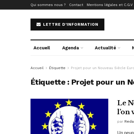
Qui sommes nous ?
Contact
Mentions légales et C.G.V
LETTRE D'INFORMATION
Accueil
Agenda
Actualité
Accueil
Étiquette
Projet pour un Nouveau Siècle Eu
Étiquette :
Projet pour un 
Le N
l’on 
par
Reda
Un peupl