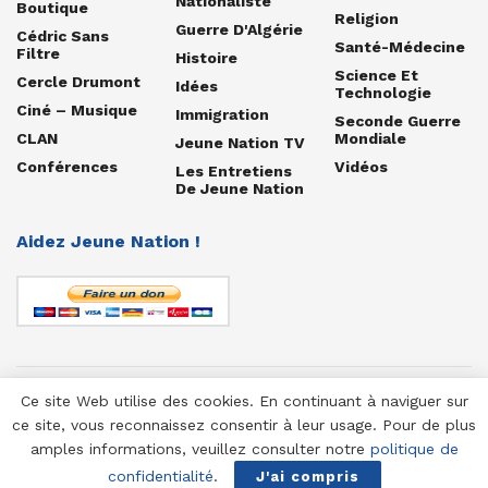
Nationaliste
Boutique
Religion
Guerre D'Algérie
Cédric Sans
Santé-Médecine
Filtre
Histoire
Science Et
Cercle Drumont
Idées
Technologie
Ciné – Musique
Immigration
Seconde Guerre
CLAN
Mondiale
Jeune Nation TV
Conférences
Vidéos
Les Entretiens
De Jeune Nation
Aidez Jeune Nation !
Ce site Web utilise des cookies. En continuant à naviguer sur
© 1958-2025 Jeune Nation
ce site, vous reconnaissez consentir à leur usage. Pour de plus
amples informations, veuillez consulter notre
politique de
confidentialité
.
J'ai compris