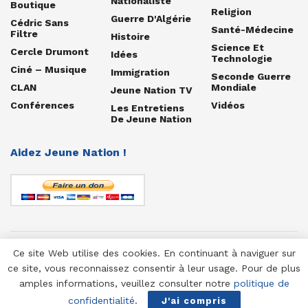
Nationaliste
Boutique
Religion
Guerre D'Algérie
Cédric Sans
Santé-Médecine
Filtre
Histoire
Science Et
Cercle Drumont
Idées
Technologie
Ciné – Musique
Immigration
Seconde Guerre
CLAN
Mondiale
Jeune Nation TV
Conférences
Vidéos
Les Entretiens
De Jeune Nation
Aidez Jeune Nation !
Ce site Web utilise des cookies. En continuant à naviguer sur
© 1958-2025 Jeune Nation
ce site, vous reconnaissez consentir à leur usage. Pour de plus
amples informations, veuillez consulter notre
politique de
confidentialité
.
J'ai compris