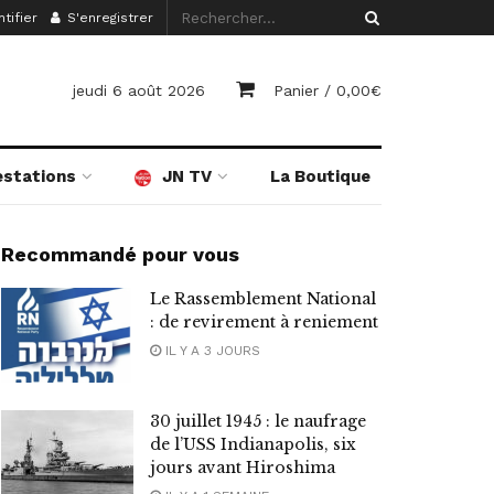
tifier
S'enregistrer
jeudi 6 août 2026
Panier /
0,00
€
estations
JN TV
La Boutique
Recommandé pour vous
Le Rassemblement National
: de revirement à reniement
IL Y A 3 JOURS
30 juillet 1945 : le naufrage
de l’USS Indianapolis, six
jours avant Hiroshima