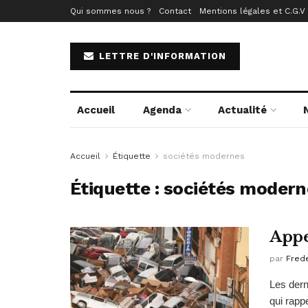
Qui sommes nous ?
Contact
Mentions légales et C.G.V
LETTRE D'INFORMATION
Accueil
Agenda
Actualité
Accueil
Étiquette
sociétés modernes
Étiquette :
sociétés modern
Appe
par
Fred
Les dern
qui rapp