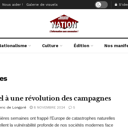
Nous aider !
Galerie de visuels
S'iden
Nationalisme
Culture
Édition
Nos manif
es
l à une révolution des campagnes
eric de Longpré
8 NOVEMBRE 2024
5
ières semaines ont frappé l’Europe de catastrophes naturelles
ellent la vulnérabilité profonde de nos sociétés modernes face