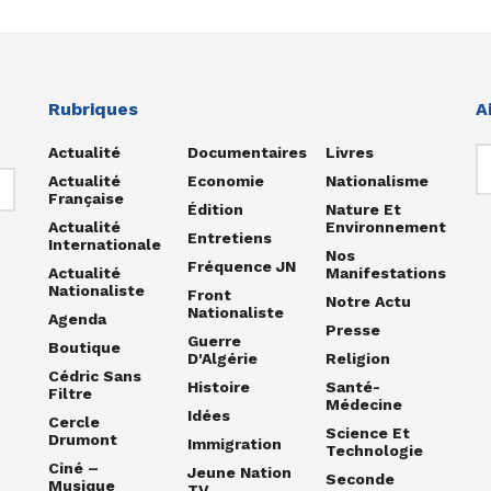
Rubriques
A
Actualité
Documentaires
Livres
Actualité
Economie
Nationalisme
Française
Édition
Nature Et
Actualité
Environnement
Entretiens
Internationale
Nos
Fréquence JN
Actualité
Manifestations
Nationaliste
Front
Notre Actu
Nationaliste
Agenda
Presse
Guerre
Boutique
D'Algérie
Religion
Cédric Sans
Histoire
Santé-
Filtre
Médecine
Idées
Cercle
Science Et
Drumont
Immigration
Technologie
Ciné –
Jeune Nation
Seconde
Musique
TV