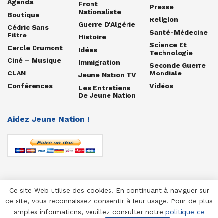
Agenda
Front
Presse
Nationaliste
Boutique
Religion
Guerre D'Algérie
Cédric Sans
Santé-Médecine
Filtre
Histoire
Science Et
Cercle Drumont
Idées
Technologie
Ciné – Musique
Immigration
Seconde Guerre
CLAN
Mondiale
Jeune Nation TV
Conférences
Vidéos
Les Entretiens
De Jeune Nation
Aidez Jeune Nation !
Ce site Web utilise des cookies. En continuant à naviguer sur
© 1958-2025 Jeune Nation
ce site, vous reconnaissez consentir à leur usage. Pour de plus
amples informations, veuillez consulter notre
politique de