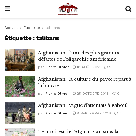
Accueil
Étiquette
talibans
Étiquette :
talibans
Afghanistan : l’une des plus grandes
défaites de l’oligarchie américaine
par
Pierre Olivier
18 AOÛT 2021
5
Afghanistan : la culture du pavot repart à
la hausse
par
Pierre Olivier
25 OCTOBRE 2016
0
Afghanistan : vague d’attentats à Kaboul
par
Pierre Olivier
8 SEPTEMBRE 2016
0
Le nord-est de l’Afghanistan sous la