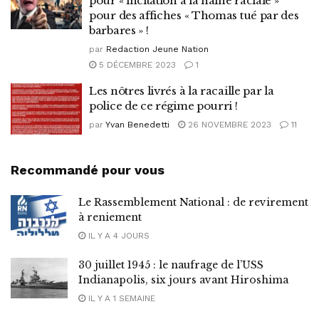
pour « incitation à la haine raciale »
pour des affiches « Thomas tué par des
barbares » !
par
Redaction Jeune Nation
5 DÉCEMBRE 2023
1
Les nôtres livrés à la racaille par la
police de ce régime pourri !
par
Yvan Benedetti
26 NOVEMBRE 2023
11
Recommandé pour vous
Le Rassemblement National : de revirement
à reniement
IL Y A 4 JOURS
30 juillet 1945 : le naufrage de l’USS
Indianapolis, six jours avant Hiroshima
IL Y A 1 SEMAINE