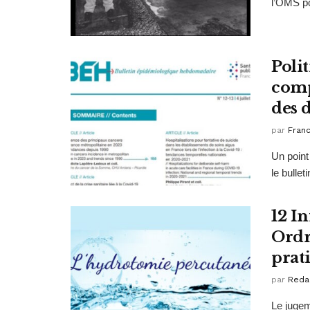
l’OMS pou
Poli
comp
des 
par
Fran
Un point
le bullet
12 I
Ordr
prat
par
Reda
Le jugem