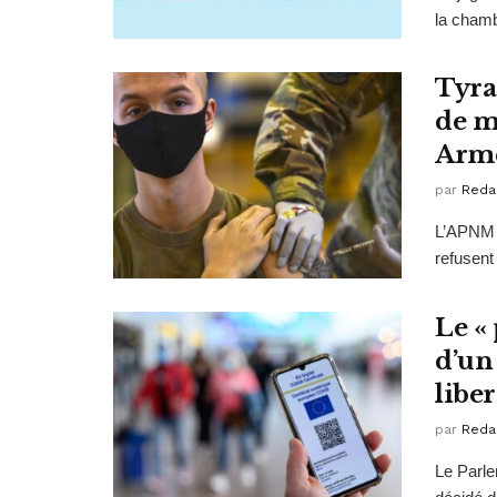
la chambr
Tyran
de m
Arm
par
Reda
L’APNM M
refusent
Le «
d’un
liber
par
Reda
Le Parle