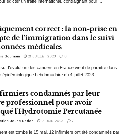
r édicter un traité international, contraignant pour ...
tiquement correct : la non-prise en
te de l’immigration dans le suivi
données médicales
cis Goumain
21 JUILLET 2023
0
 sur l'évolution des cancers en France vient de paraître dans
in épidémiologique hebdomadaire du 4 juillet 2023. ...
nfirmiers condamnés par leur
e professionnel pour avoir
iqué l’Hydrotomie Percutanée
ction Jeune Nation
13 JUIN 2023
7
ent est tombé le 15 mai. 12 Infirmiers ont été condamnés par