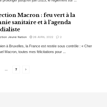
e prolonger jusqu'en juin 2023, le règlement sur ...
ection Macron : feu vert à la
nie sanitaire et à l’agenda
ialiste
ction Jeune Nation
26 AVRIL 2022
2
bien à Bruxelles, la France est restée sous contrôle : « Cher
 Macron, toutes mes félicitations pour ...
…
7