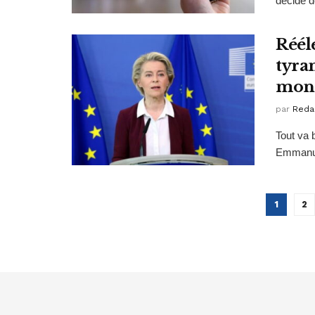
décidé d
Réél
tyran
mond
par
Reda
Tout va 
Emmanuel
1
2