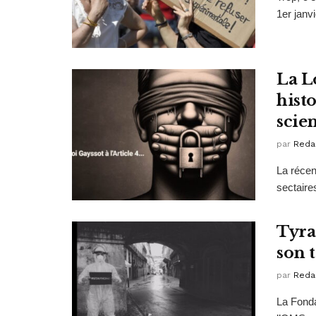
1er janv
La Lo
histo
scien
par
Reda
La récent
sectaire
Tyra
son 
par
Reda
La Fonda