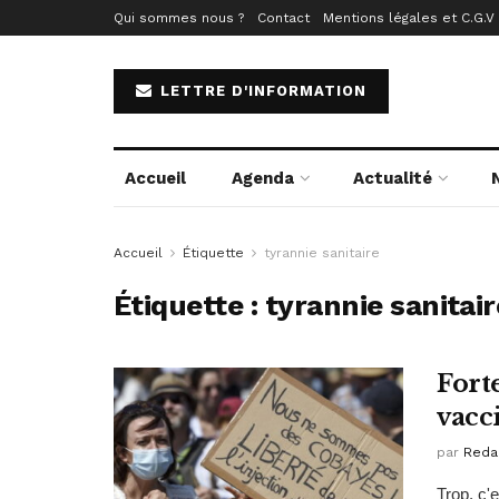
Qui sommes nous ?
Contact
Mentions légales et C.G.V
LETTRE D'INFORMATION
Accueil
Agenda
Actualité
Accueil
Étiquette
tyrannie sanitaire
Étiquette :
tyrannie sanitair
Forte
vacci
par
Reda
Trop, c'