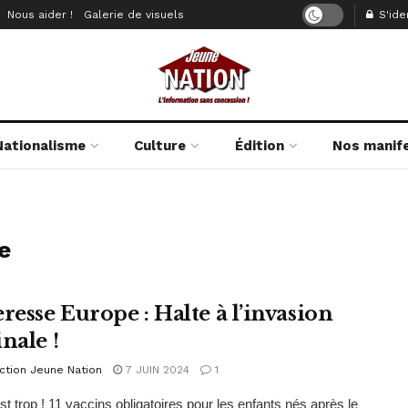
Nous aider !
Galerie de visuels
S'iden
Nationalisme
Culture
Édition
Nos manif
e
resse Europe : Halte à l’invasion
nale !
ction Jeune Nation
7 JUIN 2024
1
est trop ! 11 vaccins obligatoires pour les enfants nés après le