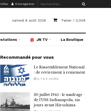
tifier
S'enregistrer
samedi 8 août 2026
Panier /
0,00
€
estations
JN TV
La Boutique
Recommandé pour vous
Le Rassemblement National
: de revirement à reniement
IL Y A 5 JOURS
30 juillet 1945 : le naufrage
de l’USS Indianapolis, six
jours avant Hiroshima