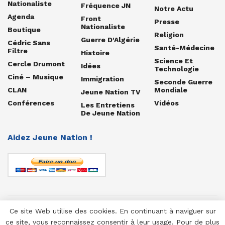
Nationaliste
Fréquence JN
Notre Actu
Agenda
Front
Presse
Nationaliste
Boutique
Religion
Guerre D'Algérie
Cédric Sans
Santé-Médecine
Filtre
Histoire
Science Et
Cercle Drumont
Idées
Technologie
Ciné – Musique
Immigration
Seconde Guerre
CLAN
Mondiale
Jeune Nation TV
Conférences
Vidéos
Les Entretiens
De Jeune Nation
Aidez Jeune Nation !
Ce site Web utilise des cookies. En continuant à naviguer sur
© 1958-2025 Jeune Nation
ce site, vous reconnaissez consentir à leur usage. Pour de plus