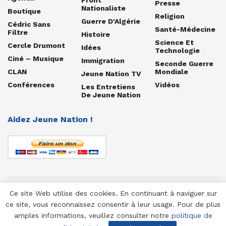
Front
Presse
Nationaliste
Boutique
Religion
Guerre D'Algérie
Cédric Sans
Santé-Médecine
Filtre
Histoire
Science Et
Cercle Drumont
Idées
Technologie
Ciné – Musique
Immigration
Seconde Guerre
CLAN
Mondiale
Jeune Nation TV
Conférences
Vidéos
Les Entretiens
De Jeune Nation
Aidez Jeune Nation !
Ce site Web utilise des cookies. En continuant à naviguer sur
© 1958-2025 Jeune Nation
ce site, vous reconnaissez consentir à leur usage. Pour de plus
amples informations, veuillez consulter notre
politique de