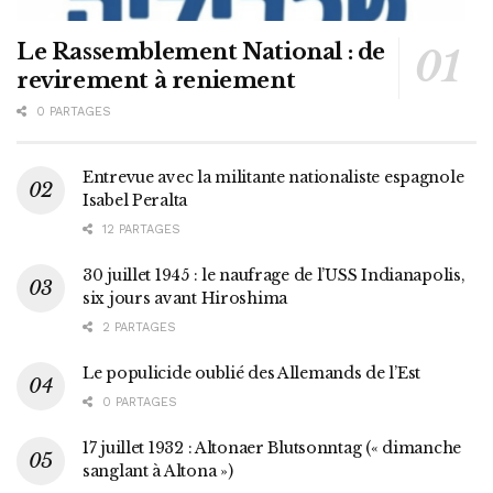
Le Rassemblement National : de
revirement à reniement
0 PARTAGES
Entrevue avec la militante nationaliste espagnole
Isabel Peralta
12 PARTAGES
30 juillet 1945 : le naufrage de l’USS Indianapolis,
six jours avant Hiroshima
2 PARTAGES
Le populicide oublié des Allemands de l’Est
0 PARTAGES
17 juillet 1932 : Altonaer Blutsonntag (« dimanche
sanglant à Altona »)