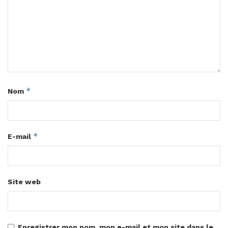
*
Nom
*
E-mail
Site web
Enregistrer mon nom, mon e-mail et mon site dans le