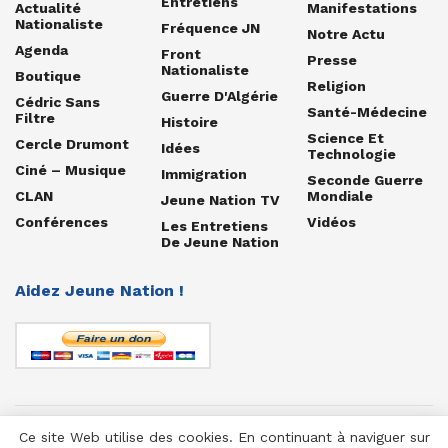
Entretiens
Actualité
Manifestations
Nationaliste
Fréquence JN
Notre Actu
Agenda
Front
Presse
Nationaliste
Boutique
Religion
Guerre D'Algérie
Cédric Sans
Santé-Médecine
Filtre
Histoire
Science Et
Cercle Drumont
Idées
Technologie
Ciné – Musique
Immigration
Seconde Guerre
CLAN
Mondiale
Jeune Nation TV
Conférences
Vidéos
Les Entretiens
De Jeune Nation
Aidez Jeune Nation !
Ce site Web utilise des cookies. En continuant à naviguer sur