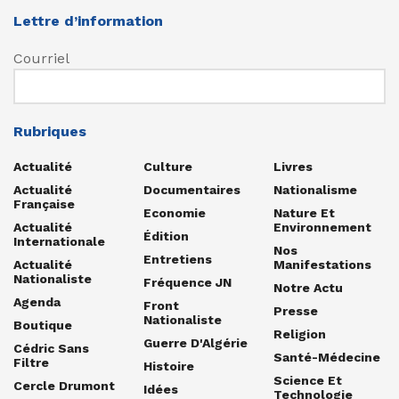
Lettre d’information
Courriel
Rubriques
Actualité
Culture
Livres
Actualité
Documentaires
Nationalisme
Française
Economie
Nature Et
Actualité
Environnement
Édition
Internationale
Nos
Entretiens
Actualité
Manifestations
Nationaliste
Fréquence JN
Notre Actu
Agenda
Front
Presse
Nationaliste
Boutique
Religion
Guerre D'Algérie
Cédric Sans
Santé-Médecine
Filtre
Histoire
Science Et
Cercle Drumont
Idées
Technologie