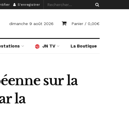
tifier
S'enregistrer
dimanche 9 août 2026
Panier /
0,00
€
estations
JN TV
La Boutique
éenne sur la
r la