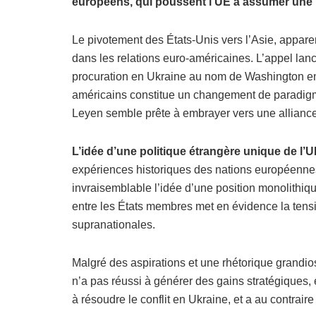
européens, qui poussent l’UE à assumer une mi
Le pivotement des États-Unis vers l’Asie, appare
dans les relations euro-américaines. L’appel lanc
procuration en Ukraine au nom de Washington en
américains constitue un changement de paradig
Leyen semble prête à embrayer vers une alliance
L’idée d’une politique étrangère unique de l’U
expériences historiques des nations européennes
invraisemblable l’idée d’une position monolithiqu
entre les États membres met en évidence la tensi
supranationales.
Malgré des aspirations et une rhétorique grandio
n’a pas réussi à générer des gains stratégiques, en
à résoudre le conflit en Ukraine, et a au contra