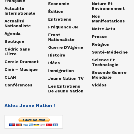
Française
Economie
Nature Et
Actualité
Environnement
Édition
Internationale
Nos
Entretiens
Actualité
Manifestations
Nationaliste
Fréquence JN
Notre Actu
Agenda
Front
Presse
Nationaliste
Boutique
Religion
Guerre D'Algérie
Cédric Sans
Santé-Médecine
Filtre
Histoire
Science Et
Cercle Drumont
Idées
Technologie
Ciné – Musique
Immigration
Seconde Guerre
CLAN
Mondiale
Jeune Nation TV
Conférences
Vidéos
Les Entretiens
De Jeune Nation
Aidez Jeune Nation !