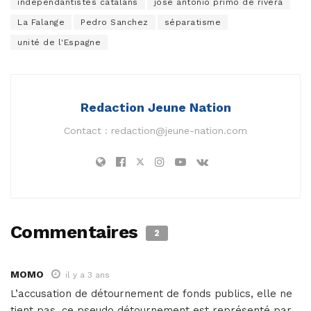
indépendantistes catalans
josé antonio primo de rivera
La Falange
Pedro Sanchez
séparatisme
unité de l'Espagne
Redaction Jeune Nation
Contact :
redaction@jeune-nation.com
Commentaires
2
MOMO
il y a 3 ans
L’accusation de détournement de fonds publics, elle ne
tient pas, ce pseudo détournement est représenté par