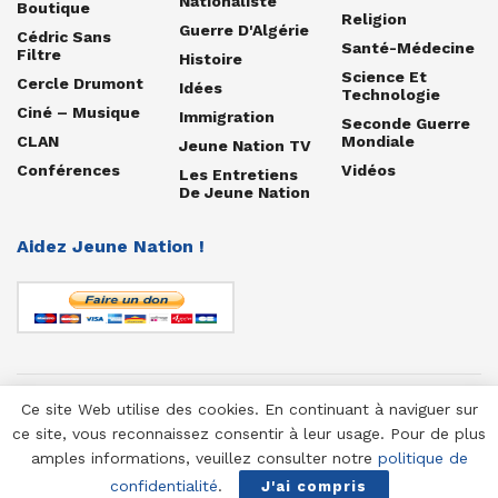
Nationaliste
Boutique
Religion
Guerre D'Algérie
Cédric Sans
Santé-Médecine
Filtre
Histoire
Science Et
Cercle Drumont
Idées
Technologie
Ciné – Musique
Immigration
Seconde Guerre
CLAN
Mondiale
Jeune Nation TV
Conférences
Vidéos
Les Entretiens
De Jeune Nation
Aidez Jeune Nation !
Ce site Web utilise des cookies. En continuant à naviguer sur
© 1958-2025 Jeune Nation
ce site, vous reconnaissez consentir à leur usage. Pour de plus
amples informations, veuillez consulter notre
politique de
confidentialité
.
J'ai compris