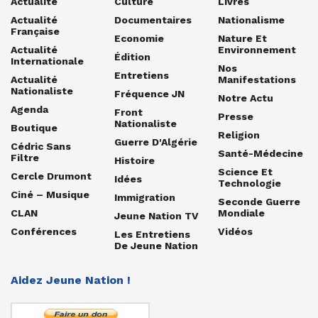
Actualité
Culture
Livres
Actualité
Documentaires
Nationalisme
Française
Economie
Nature Et
Actualité
Environnement
Édition
Internationale
Nos
Entretiens
Actualité
Manifestations
Nationaliste
Fréquence JN
Notre Actu
Agenda
Front
Presse
Nationaliste
Boutique
Religion
Guerre D'Algérie
Cédric Sans
Santé-Médecine
Filtre
Histoire
Science Et
Cercle Drumont
Idées
Technologie
Ciné – Musique
Immigration
Seconde Guerre
CLAN
Mondiale
Jeune Nation TV
Conférences
Vidéos
Les Entretiens
De Jeune Nation
Aidez Jeune Nation !