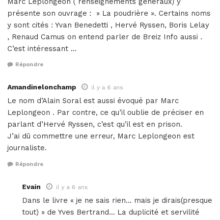
Marc Leplongeon ( renseignements généraux) y
présente son ouvrage : » La poudrière ». Certains noms
y sont cités : Yvan Benedetti , Hervé Ryssen, Boris Lelay
, Renaud Camus on entend parler de Breiz Info aussi .
C’est intéressant …
Répondre
Amandinelonchamp
il y a 6 ans
Le nom d’Alain Soral est aussi évoqué par Marc
Leplongeon . Par contre, ce qu’il oublie de préciser en
parlant d’Hervé Ryssen, c’est qu’il est en prison.
J’ai dû commettre une erreur, Marc Leplongeon est
journaliste.
Répondre
Evain
il y a 6 ans
Dans le livre « je ne sais rien… mais je dirais(presque
tout) » de Yves Bertrand… La duplicité et servilité