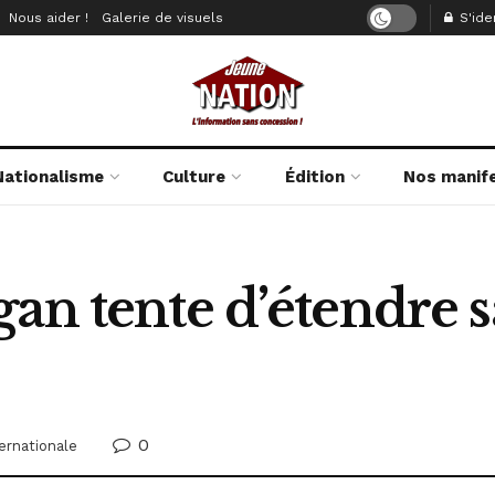
Nous aider !
Galerie de visuels
S'iden
Nationalisme
Culture
Édition
Nos manif
an tente d’étendre s
0
ternationale