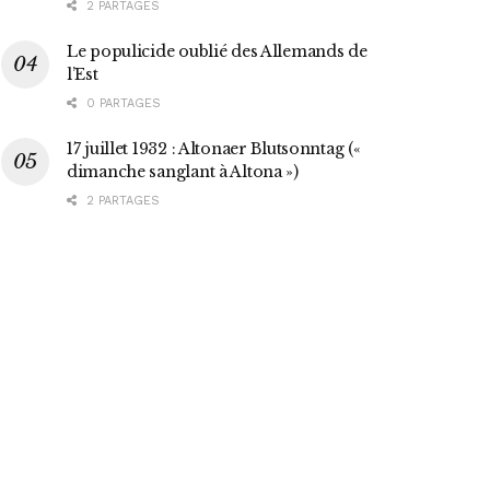
2 PARTAGES
Le populicide oublié des Allemands de
l’Est
0 PARTAGES
17 juillet 1932 : Altonaer Blutsonntag («
dimanche sanglant à Altona »)
2 PARTAGES