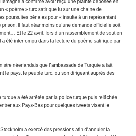
 Allemagne a confirmé avoir reçu une plainte déposée en
 « poème » turc satirique lu sur une chaine de
des poursuites pénales pour « insulte à un représentant
de prison. Il faut néanmoins qu’une demande officielle soit
ement… Et le 22 avril, lors d’un rassemblement de soutien
nd a été interrompu dans la lecture du poème satirique par
nistre néerlandais que l’ambassade de Turquie a fait
nt le pays, le peuple turc, ou son dirigeant auprès des
e turque a été arrêtée par la police turque puis relâchée
rentrer aux Pays-Bas pour quelques tweets visant le
 Stockholm a exercé des pressions afin d’annuler la