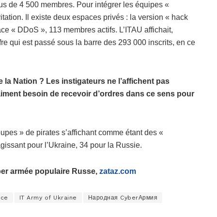
us de 4 500 membres. Pour intégrer les équipes «
vitation. Il existe deux espaces privés : la version « hack
ce « DDoS », 113 membres actifs. L’ITAU affichait,
e qui est passé sous la barre des 293 000 inscrits, en ce
 la Nation ? Les instigateurs ne l’affichent pas
aiment besoin de recevoir d’ordres dans ce sens pour
upes » de pirates s’affichant comme étant des «
gissant pour l’Ukraine, 34 pour la Russie.
ber armée populaire Russe,
zataz.com
ace
IT Army of Ukraine
Народная CyberАрмия