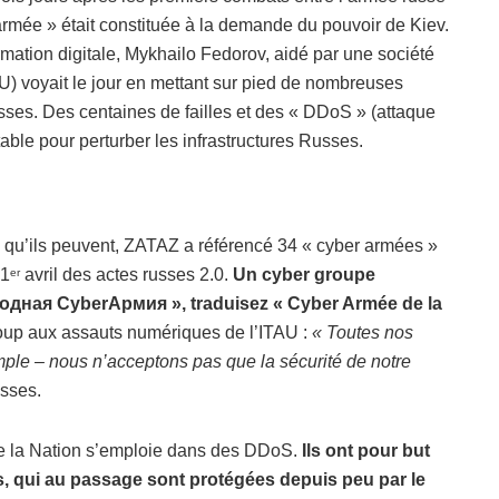
rmée » était constituée à la demande du pouvoir de Kiev.
rmation digitale, Mykhailo Fedorov, aidé par une société
AU) voyait le jour en mettant sur pied de nombreuses
russes. Des centaines de failles et des « DDoS » (attaque
table pour perturber les infrastructures Russes.
 qu’ils peuvent, ZATAZ a référencé 34 « cyber armées »
 1
avril des actes russes 2.0.
Un cyber groupe
er
ародная CyberАрмия », traduisez « Cyber Armée de la
oup aux assauts numériques de l’ITAU :
« Toutes nos
mple – nous n’acceptons pas que la sécurité de notre
usses.
e la Nation s’emploie dans des DDoS.
Ils ont pour but
s, qui au passage sont protégées depuis peu par le