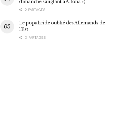
dimanche sanglant à Altona »)
2 PARTAGES
Le populicide oublié des Allemands de
l’Est
0 PARTAGES