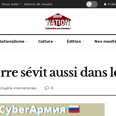
Nous aider !
Galerie de visuels
S'iden
Nationalisme
Culture
Édition
Nos manif
rre sévit aussi dans
0
ctualité internationale