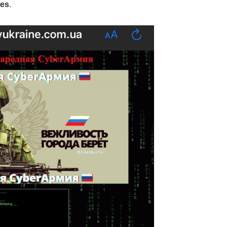
ues
.